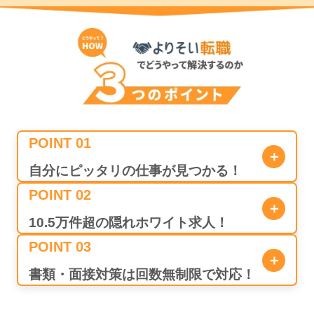
POINT 01
＋
自分にピッタリの仕事が見つかる！
POINT 02
＋
10.5万件超の隠れホワイト求人！
POINT 03
＋
プロのキャリアドバイザー
があなたの
「得意」「不得
意」「やりがいを感じる瞬間」
書類・面接対策は回数無制限で対応！
、 さらにその仕事の将来
性や、どうすればキャリアアップしていくかなど
徹底的
なヒアリング
から、
あなたに合う理想の会社の求人をご紹介！
「実際に入社したら、
求人票の内容とギャップがあっ