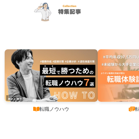
た、、、
」
よりそい転職では企業のありのままの実態をしっかりお伝
えし、ネットの情報だけでは難しい
会社選びを"徹底的
に"サポート！
良い会社ほど人気のため面接を通過することは難しいで
求人サイトには載らない優良企業のみをご紹介！
す。
よりそい転職では、
過去にどういった質問がされたか
など
の傾向を元に
回数無制限・何度でも無料で
サポートいた
します！
徹底的に選考を支援します！
転職ノウハウ