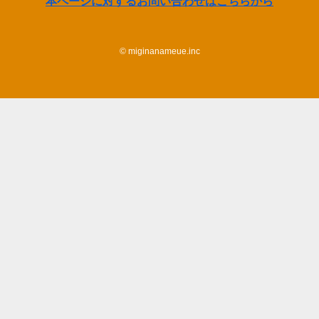
本ページに対するお問い合わせはこちらから
©
miginanameue.inc