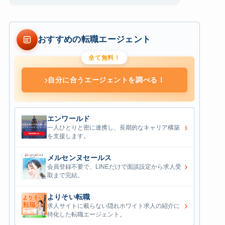
スライド 2 / 3
おすすめの転職エージェント
全て無料！
›
自分に合うエージェントを調べる！
エンワールド
›
一人ひとりと密に連携し、長期的なキャリア構築
を支援します。
メルセンヌセールス
›
会員登録不要で、LINEだけで面談設定から求人受
取まで完結。
よりそい転職
›
求人サイトに載らない隠れホワイト求人の紹介に
特化した転職エージェント。