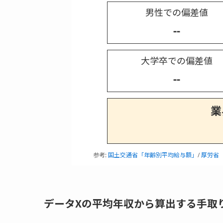
男性での偏差値
--
大学卒での偏差値
--
業
参考:
国土交通省「年齢別平均給与額」
/
厚労省
データXの平均年収から算出する手取