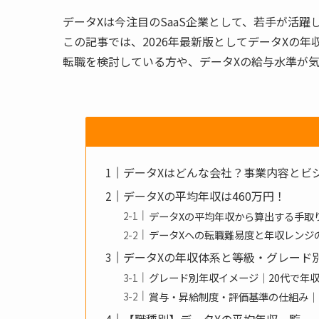
データXは今注目のSaaS企業として、若手が活
この記事では、2026年最新版としてデータXの
転職を検討している方や、データXの給与水準が
データXはどんな会社？事業内容とビ
データXの平均年収は460万円！
データXの平均年収から算出する手取
データXへの転職難易度と年収レンジ
データXの年収体系と等級・グレード
グレード別年収イメージ｜20代で年収
賞与・昇給制度・評価基準の仕組み｜
【職種別】データXの平均年収一覧