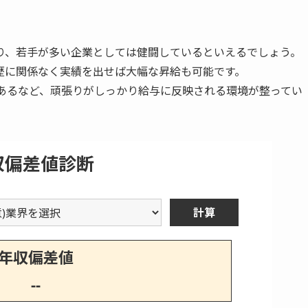
読み込み中...
※本サービスは求人のあっせん・職業紹介を行うものではありません
回答内容に応じて、提携サービスの情報を表示しています
り、若手が多い企業としては健闘しているといえるでしょう。
歴に関係なく実績を出せば大幅な昇給も可能です。
もあるなど、頑張りがしっかり給与に反映される環境が整ってい
収偏差値診断
計算
年収偏差値
--