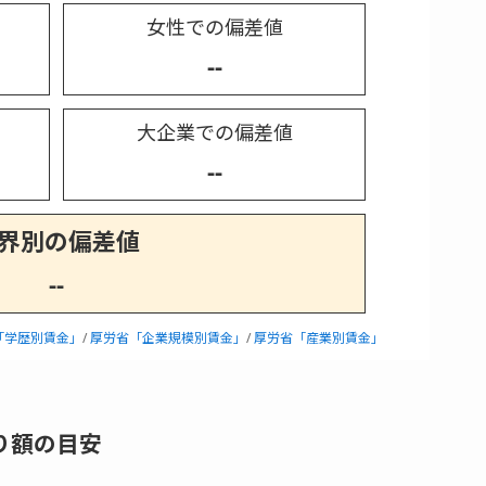
女性での偏差値
--
大企業での偏差値
--
界別の偏差値
--
「学歴別賃金」
/
厚労省「企業規模別賃金」
/
厚労省「産業別賃金」
り額の目安