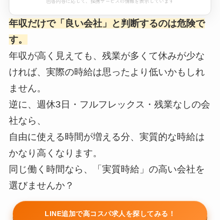
回答内容に応じて、提携サービスの情報を表示しています
年収だけで「良い会社」と判断するのは危険で
おすすめエージェント診断
す。
※本コンテンツにはプロモーション（PR）が含まれています。
年収が高く見えても、残業が多くて休みが少な
ければ、実際の時給は思ったより低いかもしれ
読み込み中...
ません。
※本サービスは求人のあっせん・職業紹介を行うものではありません
逆に、週休3日・フルフレックス・残業なしの会
回答内容に応じて、提携サービスの情報を表示しています
社なら、
自由に使える時間が増える分、実質的な時給は
かなり高くなります。
同じ働く時間なら、「実質時給」の高い会社を
選びませんか？
LINE追加で高コスパ求人を探してみる！