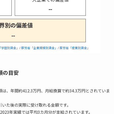
--
界別の偏差値
--
「学歴別賃金」
/
厚労省「企業規模別賃金」
/
厚労省「産業別賃金」
額の目安
額は、年間約412.3万円、月給換算で約34.3万円とされていま
引いた後の実際に受け取れる金額です。
2023年実績では平均3カ月分が支給されています。