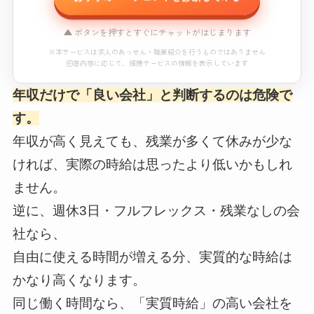
▲ ボタンを押すとすぐにチャットがはじまります
※本サービスは求人のあっせん・職業紹介を行うものではありません
回答内容に応じて、提携サービスの情報を表示しています
年収だけで「良い会社」と判断するのは危険で
おすすめエージェント診断
す。
※本コンテンツにはプロモーション（PR）が含まれています。
年収が高く見えても、残業が多くて休みが少な
ければ、実際の時給は思ったより低いかもしれ
読み込み中...
ません。
※本サービスは求人のあっせん・職業紹介を行うものではありません
逆に、週休3日・フルフレックス・残業なしの会
回答内容に応じて、提携サービスの情報を表示しています
社なら、
自由に使える時間が増える分、実質的な時給は
かなり高くなります。
同じ働く時間なら、「実質時給」の高い会社を