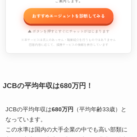
ご案内します。
おすすめエージェントを診断してみる
▲ ボタンを押すとすぐにチャットがはじまります
※本サービスは求人のあっせん・職業紹介を行うものではありません
回答内容に応じて、提携サービスの情報を表示しています
おすすめエージェント診断
※本コンテンツにはプロモーション（PR）が含まれています。
JCBの平均年収は680万円！
読み込み中...
※本サービスは求人のあっせん・職業紹介を行うものではありません
JCBの平均年収は
680万円
（平均年齢33歳）と
回答内容に応じて、提携サービスの情報を表示しています
なっています。
この水準は国内の大手企業の中でも高い部類に