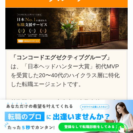
「コンコードエグゼクティブグループ」
は、「日本ヘッドハンター大賞」初代MVP
を受賞した20〜40代のハイクラス層に特化
した転職エージェントです。
外資戦略コンサル出身者が多数在籍し、
各
社の選考傾向を徹底分析。
書類添削からケ
ース面接まで、マンツーマンで合格への最
適解を提供します。