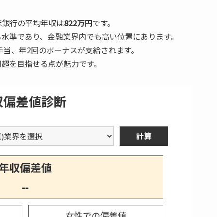
読み込み中...
ほ銀行の平均年収は
822万円
です。
※本サービスは求人のあっせん・職業紹介を行うものではありません
回答内容に応じて、提携サービスの情報を表示しています
る水準であり、金融業界内でも高い位置にあります。
手当、年2回のボーナスが支給されます。
万円超を目指せる点が魅力です。
収偏差値診断
計算
年収偏差値
--
女性での偏差値