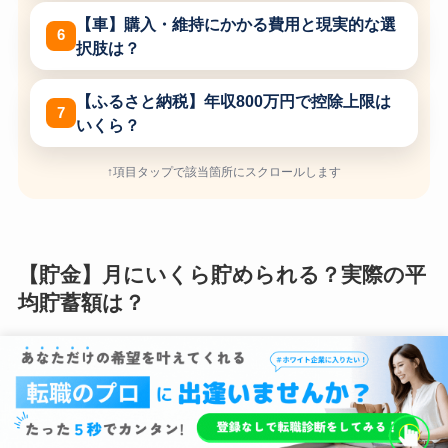
【車】購入・維持にかかる費用と現実的な選
択肢は？
【ふるさと納税】年収800万円で控除上限は
いくら？
↑項目タップで該当箇所にスクロールします
【貯金】月にいくら貯められる？実際の平
均貯蓄額は？
独身で実家に住んでいれば、毎月の支出を10万
円以下に抑えられるため、月39万円もの貯金や
投資に回すことができます。