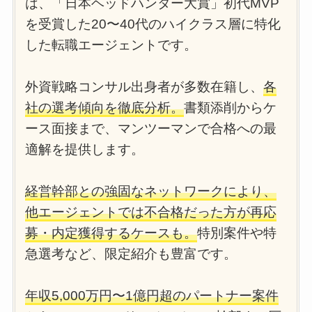
は、「日本ヘッドハンター大賞」初代MVP
を受賞した20〜40代のハイクラス層に特化
した転職エージェントです。
外資戦略コンサル出身者が多数在籍し、
各
社の選考傾向を徹底分析。
書類添削からケ
ース面接まで、マンツーマンで合格への最
適解を提供します。
経営幹部との強固なネットワークにより、
他エージェントでは不合格だった方が再応
募・内定獲得するケースも。
特別案件や特
急選考など、限定紹介も豊富です。
年収5,000万円〜1億円超のパートナー案件