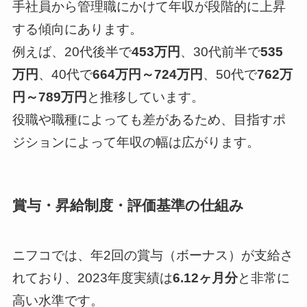
手社員から管理職にかけて年収が段階的に上昇
する傾向にあります。
例えば、20代後半で
453万円
、30代前半で
535
万円
、40代で
664万円～724万円
、50代で
762万
円～789万円
と推移しています。
役職や職種によっても差があるため、目指すポ
ジションによって年収の幅は広がります。
賞与・昇給制度・評価基準の仕組み
ニフコでは、年2回の賞与（ボーナス）が支給さ
れており、2023年度実績は
6.12ヶ月分
と非常に
高い水準です。