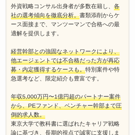
外資戦略コンサル出身者が多数在籍し、
各
社の選考傾向を徹底分析。
書類添削からケ
ース面接まで、マンツーマンで合格への最
適解を提供します。
経営幹部との強固なネットワークにより、
他エージェントでは不合格だった方が再応
募・内定獲得するケースも。
特別案件や特
急選考など、限定紹介も豊富です。
年収5,000万円〜1億円超のパートナー案件
から、PEファンド、ベンチャー幹部まで圧
倒的求人数。
東京大学で教科書に選ばれたキャリア戦略
論に基づき、長期的視点で誠実に支援しま