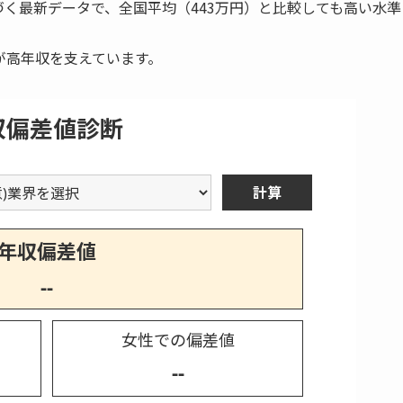
づく最新データで、全国平均（443万円）と比較しても高い水準
が高年収を支えています。
収偏差値診断
計算
年収偏差値
--
女性での偏差値
--