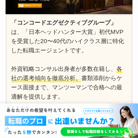
「コンコードエグゼクティブグループ」
は、「日本ヘッドハンター大賞」初代MVP
を受賞した20〜40代のハイクラス層に特化
した転職エージェントです。
外資戦略コンサル出身者が多数在籍し、
各
社の選考傾向を徹底分析。
書類添削からケ
ース面接まで、マンツーマンで合格への最
適解を提供します。
経営幹部との強固なネットワークにより、
他エージェントでは不合格だった方が再応
募・内定獲得するケースも。
特別案件や特