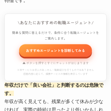
特徴です。
\あなたにおすすめの転職エージェント/
簡単な質問に答えるだけで、条件に合う転職エージェントを
ご案内します。
おすすめエージェントを診断してみる
▲ ボタンを押すとすぐにチャットがはじまります
※本サービスは求人のあっせん・職業紹介を行うものではありません
回答内容に応じて、提携サービスの情報を表示しています
年収だけで「良い会社」と判断するのは危険で
おすすめエージェント診断
す。
※本コンテンツにはプロモーション（PR）が含まれています。
年収が高く見えても、残業が多くて休みが少な
ければ、実際の時給は思ったより低いかもしれ
読み込み中...