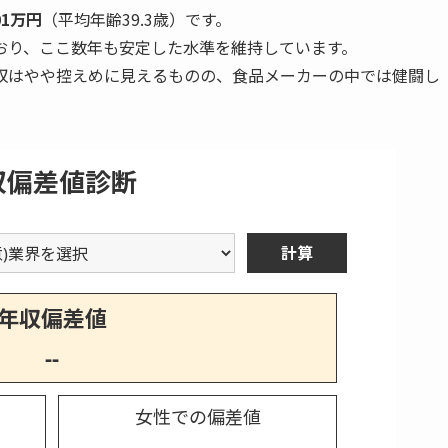
01万円
（平均年齢39.3歳）です。
※本サービスは求人のあっせん・職業紹介を行うものではありません
回答内容に応じて、提携サービスの情報を表示しています
おり、ここ数年も安定した水準を維持しています。
収はやや控えめに見えるものの、食品メーカーの中では健闘し
収偏差値診断
計算
年収偏差値
--
女性での偏差値